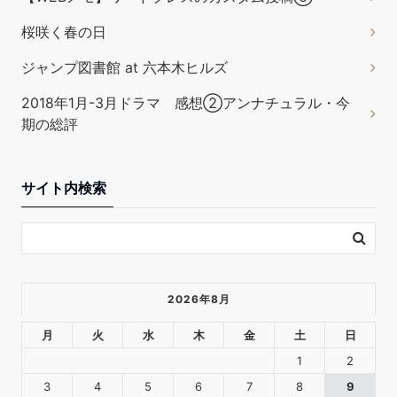
桜咲く春の日
ジャンプ図書館 at 六本木ヒルズ
2018年1月-3月ドラマ 感想②アンナチュラル・今
期の総評
サイト内検索
2026年8月
月
火
水
木
金
土
日
1
2
3
4
5
6
7
8
9